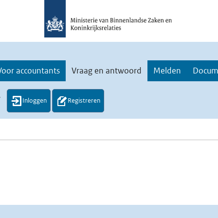
Voor accountants
Vraag en antwoord
Melden
Docum
.
Inloggen
Registreren