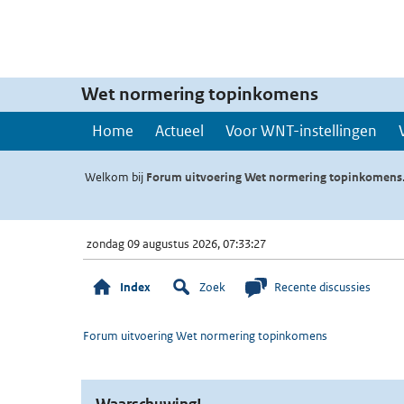
Wet normering topinkomens
Home
Actueel
Voor WNT-instellingen
Welkom bij
Forum uitvoering Wet normering topinkomens
zondag 09 augustus 2026, 07:33:27
Index
Zoek
Recente discussies
Forum uitvoering Wet normering topinkomens
Waarschuwing!