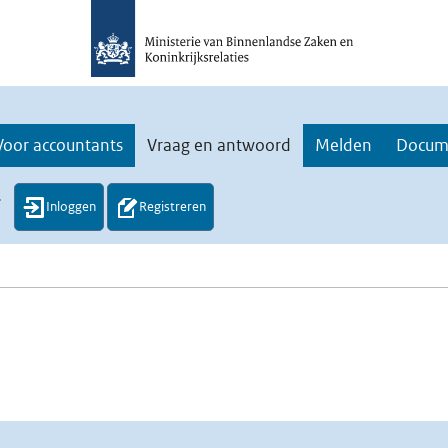
Voor accountants
Vraag en antwoord
Melden
Docum
.
Inloggen
Registreren