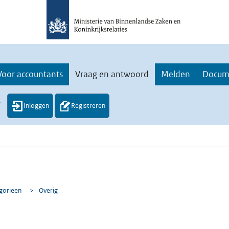
Voor accountants
Vraag en antwoord
Melden
Docum
.
Inloggen
Registreren
egorieen
>
Overig