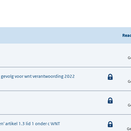
Reac
G
n gevolg voor wnt verantwoording 2022
G
G
' artikel 1.3 lid 1 onder c WNT
Ge