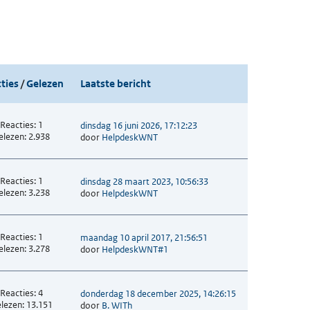
ties
/
Gelezen
Laatste bericht
Reacties: 1
dinsdag 16 juni 2026, 17:12:23
elezen: 2.938
door
HelpdeskWNT
Reacties: 1
dinsdag 28 maart 2023, 10:56:33
elezen: 3.238
door
HelpdeskWNT
Reacties: 1
maandag 10 april 2017, 21:56:51
elezen: 3.278
door
HelpdeskWNT#1
Reacties: 4
donderdag 18 december 2025, 14:26:15
lezen: 13.151
door
B. WITh