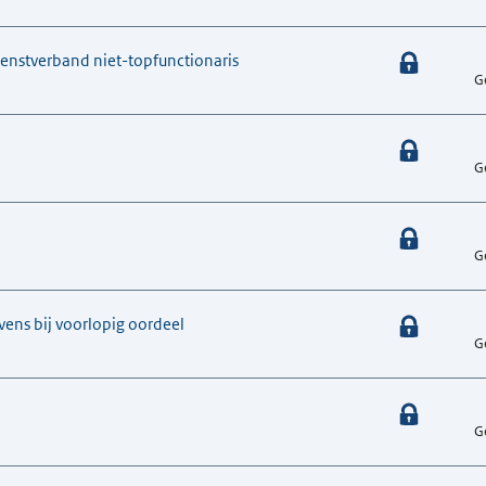
ienstverband niet-topfunctionaris
G
G
G
ens bij voorlopig oordeel
G
G