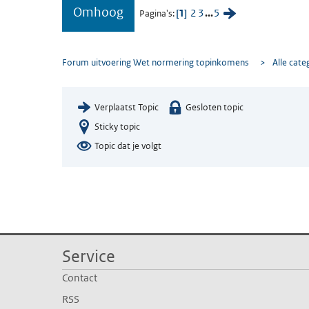
Omhoog
1
2
3
...
5
Pagina's
Forum uitvoering Wet normering topinkomens
>
Alle cate
Verplaatst Topic
Gesloten topic
Sticky topic
Topic dat je volgt
Service
Contact
RSS