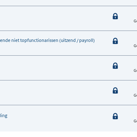
G
ende niet topfunctionarissen (uitzend / payroll)
G
G
G
ding
G