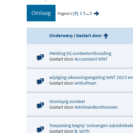
Omlaag
1
2
3
...
5
Pagina's
Onderwerp
/
Gestart door
Melding bij oordeelonthouding
Gestart door
Accountant WNT
wijziging uitvoeringsregeling WNT 2023 e
Gestart door
amhofman
Voorlopig oordeel
Gestart door
AstridvanBockhooven
Toepassing begrip 'ontvangen subsidiebaten
Gestart door
B. WITh