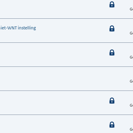
G
niet-WNT instelling
G
G
G
G
G