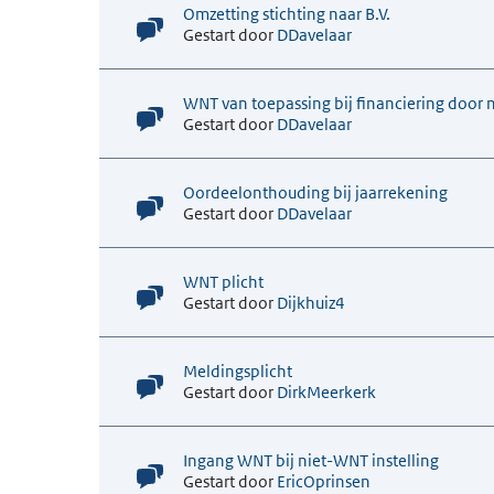
Omzetting stichting naar B.V.
Gestart door
DDavelaar
WNT van toepassing bij financiering door 
Gestart door
DDavelaar
Oordeelonthouding bij jaarrekening
Gestart door
DDavelaar
WNT plicht
Gestart door
Dijkhuiz4
Meldingsplicht
Gestart door
DirkMeerkerk
Ingang WNT bij niet-WNT instelling
Gestart door
EricOprinsen