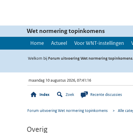
Wet normering topinkomens
Home
Actueel
Voor WNT-instellingen
Welkom bij
Forum uitvoering Wet normering topinkomens
maandag 10 augustus 2026, 07:41:16
Index
Zoek
Recente discussies
Forum uitvoering Wet normering topinkomens
>
Alle cat
Overig