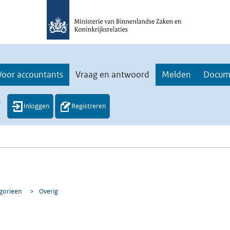
Voor accountants
Vraag en antwoord
Melden
Docum
.
Inloggen
Registreren
egorieen
>
Overig