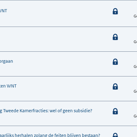
 WNT
G
G
sorgaan
G
iten WNT
G
g Tweede Kamerfracties: wel of geen subsidie?
G
rlijks herhalen zolang de feiten blijven bestaan?