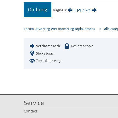
Omhoog
1
2
3
4
5
Pagina's
Forum uitvoering Wet normering topinkomens
>
Alle cate
Verplaatst Topic
Gesloten topic
Sticky topic
Topic dat je volgt
Service
Contact