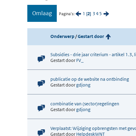
Omlaag
1
2
3
4
5
Pagina's
Onderwerp
/
Gestart door
Subsidies - drie jaar criterium - artikel 1.3
Gestart door
FV_
publicatie op de website na ontbinding
Gestart door
gdjong
combinatie van (sector)regelingen
Gestart door
gdjong
Verplaatst: Wijziging opbrengsten met gevo
Gestart door
HelpdeskWNT