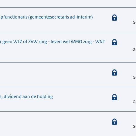
topfunctionaris (gemeentesecretaris ad-interim)
G
hter geen WLZ of ZVW zorg - levert wel WMO zorg - WNT
G
G
n, dividend aan de holding
G
G