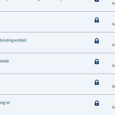
G
G
binding entiteit
G
ebsite
G
G
ng is?
G