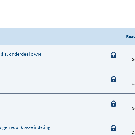
Reac
, lid 1, onderdeel c WNT
G
G
G
lgen voor klasse inde,ing
G