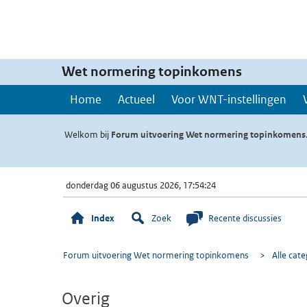
Wet normering topinkomens
Home
Actueel
Voor WNT-instellingen
Welkom bij
Forum uitvoering Wet normering topinkomens
donderdag 06 augustus 2026, 17:54:24
Index
Zoek
Recente discussies
Forum uitvoering Wet normering topinkomens
>
Alle cat
Overig