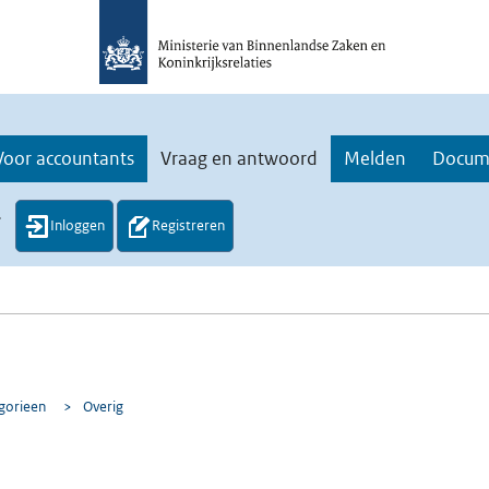
Voor accountants
Vraag en antwoord
Melden
Docum
.
Inloggen
Registreren
egorieen
>
Overig