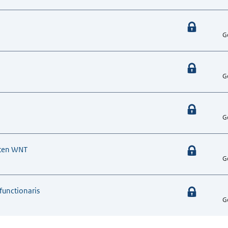
G
G
G
iten WNT
G
functionaris
G