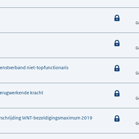
G
G
ienstverband niet-topfunctionaris
G
terugwerkende kracht
G
verschrijding WNT-bezoldigingsmaximum 2019
G