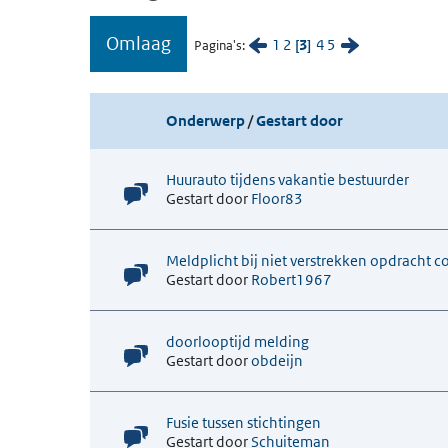
Omlaag
1
2
3
4
5
Pagina's
Onderwerp
/
Gestart door
Huurauto tijdens vakantie bestuurder
Gestart door
Floor83
Meldplicht bij niet verstrekken opdracht 
Gestart door
Robert1967
doorlooptijd melding
Gestart door
obdeijn
Fusie tussen stichtingen
Gestart door
Schuiteman