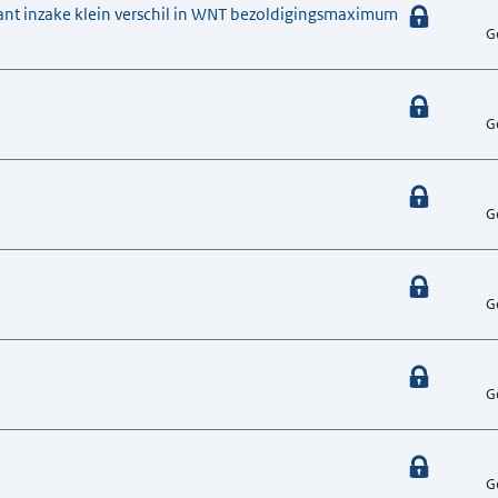
tant inzake klein verschil in WNT bezoldigingsmaximum
G
G
G
G
G
G