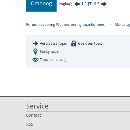
Omhoog
1
2
3
4
5
Pagina's
Forum uitvoering Wet normering topinkomens
>
Alle cate
Verplaatst Topic
Gesloten topic
Sticky topic
Topic dat je volgt
Service
Contact
RSS