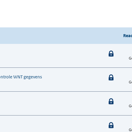
Reac
G
controle WNT gegevens
G
G
G