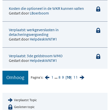
Kosten die optioneel in de WKR kunnen vallen
Gestart door
LBoerboom
Verplaatst: werkgeverslasten in
detacheringsvergoeding
Gestart door
HelpdeskWNT#1
Verplaatst: 3de geldstroom WMO
Gestart door
HelpdeskWNT#1
Omhoog
1
...
8
9
10
11
Pagina's
Verplaatst Topic
Gesloten topic