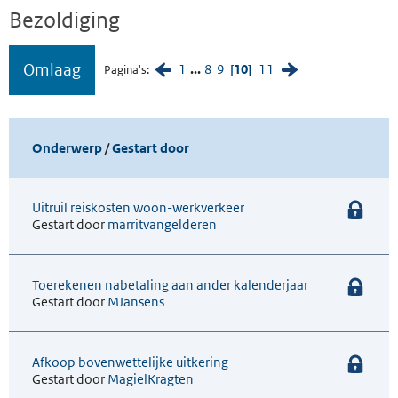
Bezoldiging
Omlaag
1
...
8
9
10
11
Pagina's
Onderwerp
/
Gestart door
Uitruil reiskosten woon-werkverkeer
Gestart door
marritvangelderen
Toerekenen nabetaling aan ander kalenderjaar
Gestart door
MJansens
Afkoop bovenwettelijke uitkering
Gestart door
MagielKragten