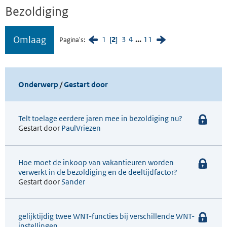
Bezoldiging
Omlaag
1
2
3
4
...
11
Pagina's
Onderwerp
/
Gestart door
Telt toelage eerdere jaren mee in bezoldiging nu?
Gestart door
PaulVriezen
Hoe moet de inkoop van vakantieuren worden
verwerkt in de bezoldiging en de deeltijdfactor?
Gestart door
Sander
gelijktijdig twee WNT-functies bij verschillende WNT-
instellingen