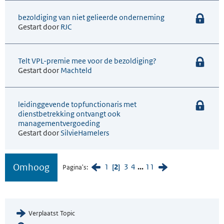
bezoldiging van niet gelieerde onderneming
Gestart door
RJC
Telt VPL-premie mee voor de bezoldiging?
Gestart door
Machteld
leidinggevende topfunctionaris met
dienstbetrekking ontvangt ook
managementvergoeding
Gestart door
SilvieHamelers
Omhoog
1
2
3
4
...
11
Pagina's
Verplaatst Topic