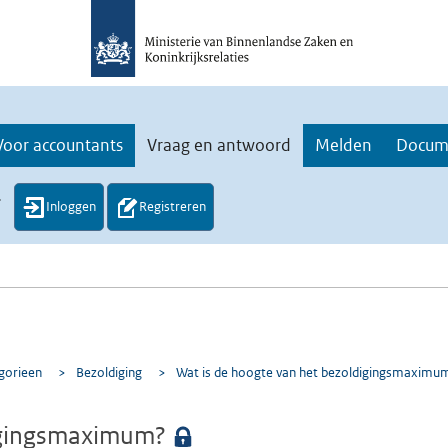
Voor accountants
Vraag en antwoord
Melden
Docum
.
Inloggen
Registreren
egorieen
>
Bezoldiging
>
Wat is de hoogte van het bezoldigingsmaximu
digingsmaximum?