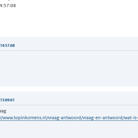
14:57:08
14:57:08
13:09:01
aag
://www.topinkomens.nl/vraag-antwoord/vraag-en-antwoord/wat-i