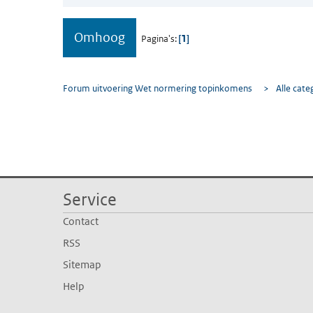
Omhoog
1
Pagina's
Forum uitvoering Wet normering topinkomens
>
Alle cate
Service
Contact
RSS
Sitemap
Help