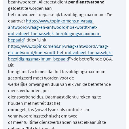
beantwoorden. Allereerst dient
per dienstverband
getoetst te worden aan
het individueel toepasselijk bezoldigingsmaximum. Zie
daarover
https://www.topinkomens.nl/vraag-
antwoord/vraag-en-antwoord/hoe-wordt-het-
individueel-toepasselijk-bezoldigingsmaximum-
bepaald
" title="Link:
https://www.topinkomens.nl/vraag-antwoord/vraag-
en-antwoord/hoe-wordt-het-individueel-toepasselijk-
bezoldigingsmaximum-bepaald
">de betreffende Q&A
.
Dit
brengt met zich mee dat het bezoldigingsmaximum
gecorrigeerd moet worden voor de
werkelijke omvang en duur van elk van de betreffende
dienstverbanden, per
dienstverband dus. Daarnaast dient u rekening te
houden met het feit dat het
onmogelijk is (zowel fysiek als controle- en
verantwoordingstechnisch) om twee
of meer fulltime dienstverbanden naast elkaar uit te
oefenen. Tot slot, mocht