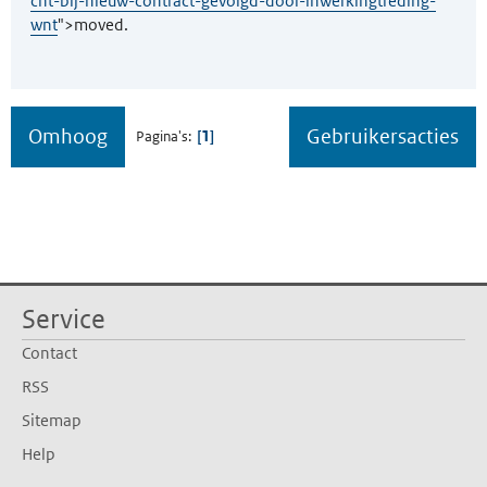
cht-bij-nieuw-contract-gevolgd-door-inwerkingtreding-
wnt
">moved.
Omhoog
Gebruikersacties
1
Pagina's
Service
Contact
RSS
Sitemap
Help